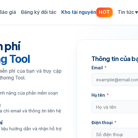
Báo giá
Đăng ký đối tác
Kho tài nguyên
HOT
Tin tức
 phí
g Tool
Thông tin của b
Email
*
iễn phí của bạn và truy cập
thoring Tool.
 tính năng của phần mềm soạn
Họ tên
*
g
 chỉ email và thông tin liên hệ
hí
Điện thoại
*
 liệu hướng dẫn và nhận hỗ trợ