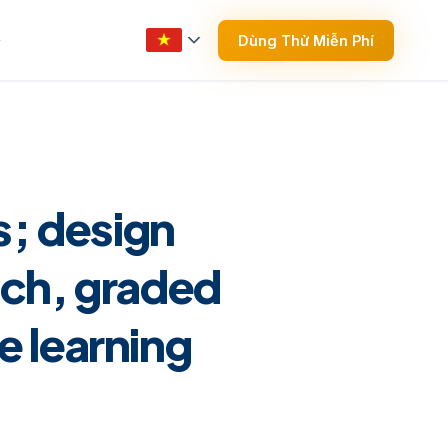
Dùng Thử Miễn Phí
▼
s; design
ich, graded
e learning