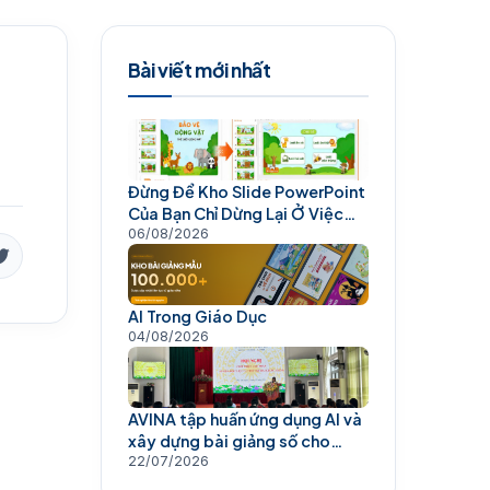
Bài viết mới nhất
Đừng Để Kho Slide PowerPoint
Của Bạn Chỉ Dừng Lại Ở Việc
Trình Chiếu
06/08/2026
AI Trong Giáo Dục
04/08/2026
AVINA tập huấn ứng dụng AI và
xây dựng bài giảng số cho
giáo viên
22/07/2026