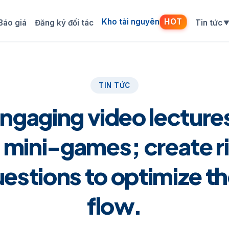
Kho tài nguyên
HOT
Báo giá
Đăng ký đối tác
Tin tức
TIN TỨC
ngaging video lecture
e mini-games; create r
estions to optimize th
flow.