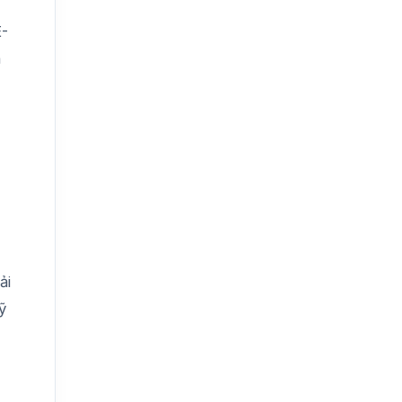
E-
h
ải
ỹ