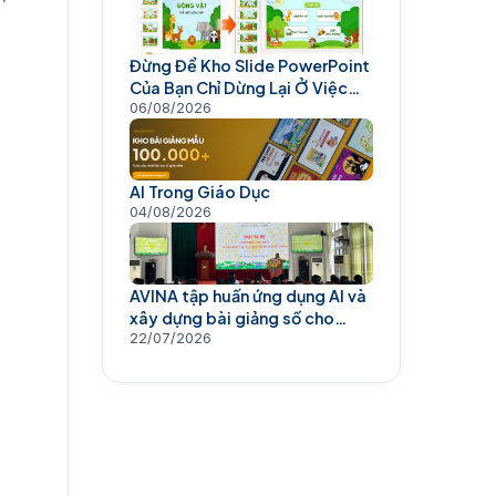
Đừng Để Kho Slide PowerPoint
Của Bạn Chỉ Dừng Lại Ở Việc
Trình Chiếu
06/08/2026
AI Trong Giáo Dục
04/08/2026
AVINA tập huấn ứng dụng AI và
xây dựng bài giảng số cho
giáo viên
22/07/2026