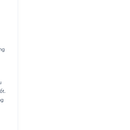
ng
u
ốt.
ng